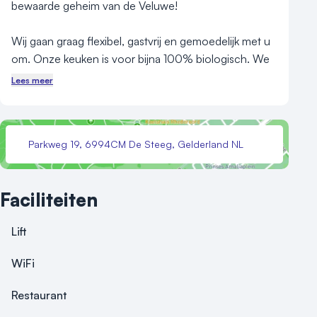
bewaarde geheim van de Veluwe! 

Wij gaan graag flexibel, gastvrij en gemoedelijk met u 
om. Onze keuken is voor bijna 100% biologisch. We 
werken vrijwel uitsluitend met zuivere, smaakvolle 
Lees meer
producten, het liefst uit de streek en afkomstig van 
vertrouwde producenten. 

Parkweg 19, 6994CM De Steeg, Gelderland NL
De ruimtes van het historische landhuis bieden vele 
mogelijkheden voor memorabele bijeenkomsten. Een 
plenaire zaal (120 personen) kan worden uitgebreid 
Faciliteiten
met één van onze fraaie andere zalen (30-55 
personen). In totaal kunnen er 300 gasten in het 
Lift
gehele pand verblijven, reden temeer om aan 
Rhederoord te denken als locatie voor een 
WiFi
exclusieve meeting of personeelsfeest! 

Restaurant
Overnachten op Landgoed Rhederoord kan ook: de 