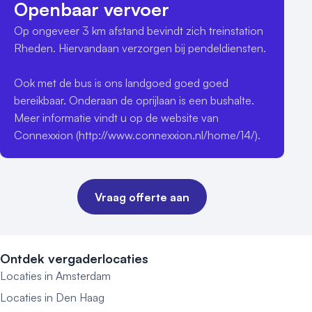
Openbaar vervoer
Op ongeveer 3 km afstand bevindt zich treinstation 
Rheden. Hiervandaan verzorgen bij pendeldiensten.

Ook met de bus is ons landgoed goed goed 
bereikbaar. Onderaan de oprijlaan is een bushalte. 
Meer informatie vindt u op de website van 
Connexxion (http://www.connexxion.nl/home/14/).
Vraag offerte aan
Ontdek vergaderlocaties
Locaties in Amsterdam
Locaties in Den Haag