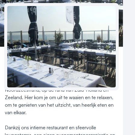
Contact
Totaalbeleving aan het strand

Beachclub ’t Gorsje vindt u op één van de mooiste 
plekken van Nederland. Aan het brede 
Noordzeestrand, op de rand van Zuid-Holland en 
Zeeland. Hier kom je om uit te waaien en te relaxen, 
om te genieten van het uitzicht, van heerlijk eten en 
van elkaar.

Dankzij ons intieme restaurant en sfeervolle 