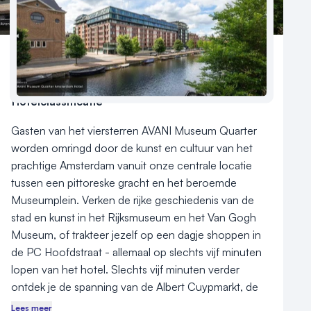
Nieuws
Reviews (5⭐️)
Contact
Aantal hotelkamers
163
Hotelclassificatie
Gasten van het viersterren AVANI Museum Quarter 
worden omringd door de kunst en cultuur van het 
prachtige Amsterdam vanuit onze centrale locatie 
tussen een pittoreske gracht en het beroemde 
Museumplein. Verken de rijke geschiedenis van de 
stad en kunst in het Rijksmuseum en het Van Gogh 
Museum, of trakteer jezelf op een dagje shoppen in 
de PC Hoofdstraat - allemaal op slechts vijf minuten 
lopen van het hotel. Slechts vijf minuten verder 
ontdek je de spanning van de Albert Cuypmarkt, de 
Heineken Brouwerij, het Leidseplein en de 
Lees meer