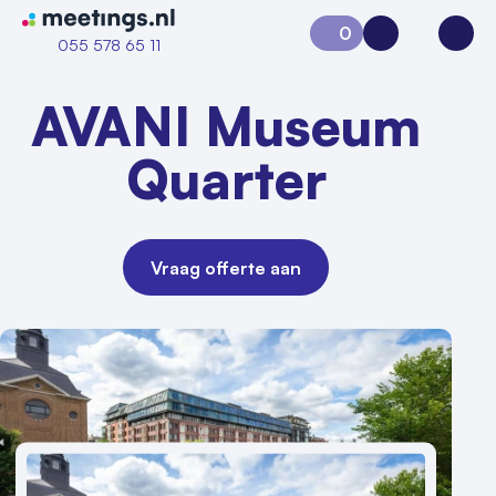
Naar home van Meetings
0
Aanvraag 0
Inloggen
Open
055 578 65 11
AVANI Museum
Quarter
Vraag offerte aan
Vraag locatie aan
Locatiegids
Meld locatie aan