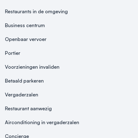
een verantwoorde variant,  dan is er het Deluxe en 
Restaurants in de omgeving
Healthy arrangement.
Business centrum
Openbaar vervoer
Portier
Voorzieningen invaliden
Betaald parkeren
Vergaderzalen
Restaurant aanwezig
Airconditioning in vergaderzalen
Concierge