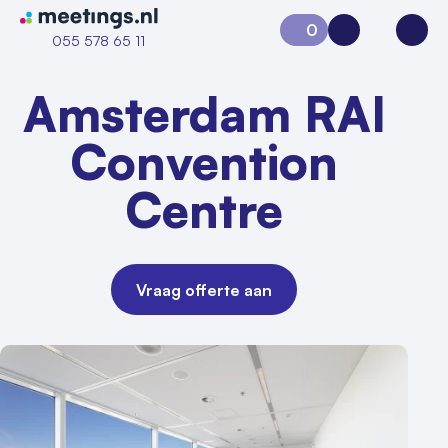
Naar home van Meetings
0
Aanvraag 0
Inloggen
Open
055 578 65 11
Amsterdam RAI
Convention
Centre
Vraag offerte aan
Vraag locatie aan
Locatiegids
Meld locatie aan