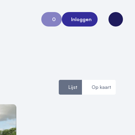
0
Inloggen
Aanvraag 0
Open me
Lijst
Op kaart