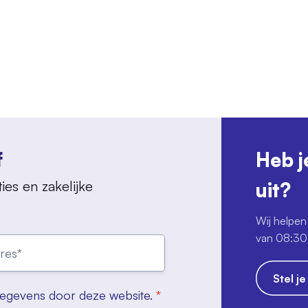
f
Heb j
ies en zakelijke
uit?
Wij helpen 
van 08:30 
Stel j
gegevens door deze website.
*