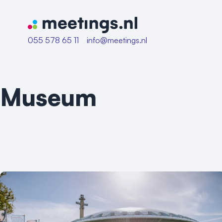
Naar home van Meetings
055 578 65 11
info@meetings.nl
Museum