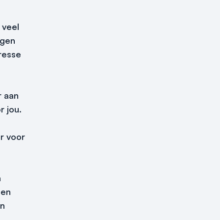
 veel
egen
resse
r aan
 jou.
r voor
n
gen
en