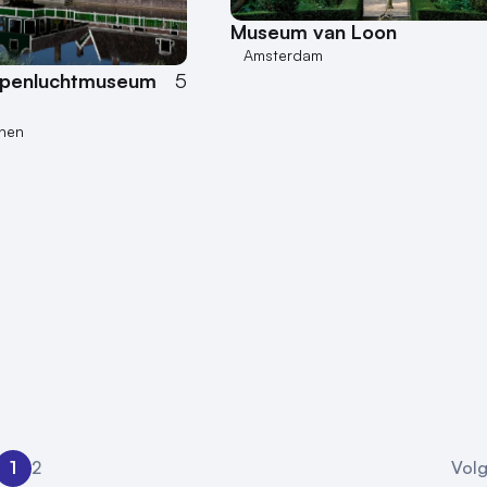
Museum van Loon
Amsterdam
Openluchtmuseum
5
nen
1
2
Vol