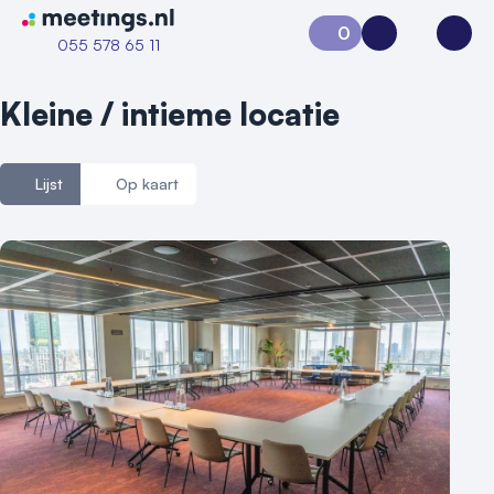
Naar home van Meetings
0
Aanvraag 0
Inloggen
Open
055 578 65 11
Kleine / intieme locatie
Lijst
Op kaart