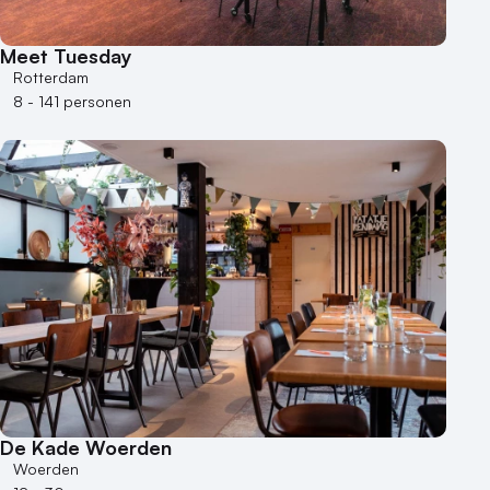
Vraag locatie aan
Meet Tuesday
Locatiegids
Rotterdam
8 - 141 personen
Meld locatie aan
Nieuws
Reviews (5⭐️)
Contact
De Kade Woerden
Woerden