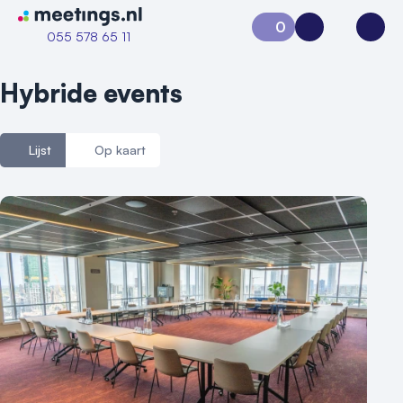
Naar home van Meetings
0
Aanvraag 0
Inloggen
Open
055 578 65 11
Hybride events
Lijst
Op kaart
Vraag locatie aan