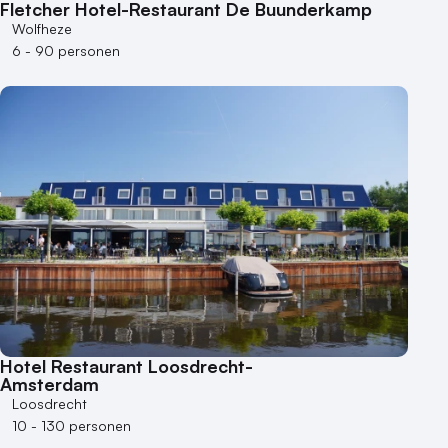
Vraag locatie aan
Fletcher Hotel-Restaurant De Buunderkamp
Wolfheze
Locatiegids
6 - 90 personen
Meld locatie aan
Nieuws
Reviews (5⭐️)
Contact
Hotel Restaurant Loosdrecht-
Amsterdam
Loosdrecht
10 - 130 personen